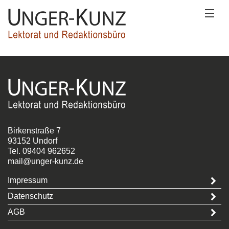
Wer wir sind
Was wir machen
Wobei wir helfen
Birkenstraße 7
Wie Sie uns erreichen
93152 Undorf
Tel.
09404
­
962652
mail@unger-kunz.de
Impressum
Datenschutz
AGB