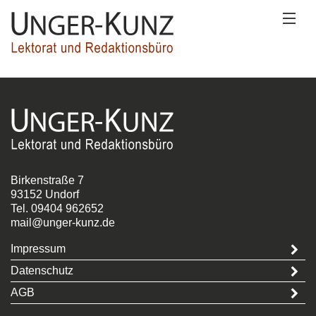
Wer wir sind
Was wir machen
Wobei wir helfen
Birkenstraße 7
Wie Sie uns erreichen
93152 Undorf
Tel.
09404
­
962652
mail@unger-kunz.de
Impressum
Datenschutz
AGB